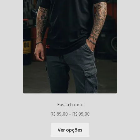
Fusca Iconic
Faixa
R$
89,00
–
R$
99,00
de
Este
preço:
Ver opções
produto
R$ 89,00