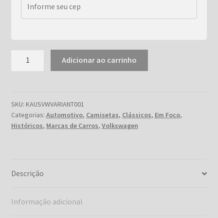
Volkswagen
Adicionar ao carrinho
Variant
Legacy
quantidade
SKU:
KAUSVWVARIANT001
Categorias:
Automotivo
,
Camisetas
,
Clássicos
,
Em Foco
,
Históricos
,
Marcas de Carros
,
Volkswagen
Descrição
Informação adicional