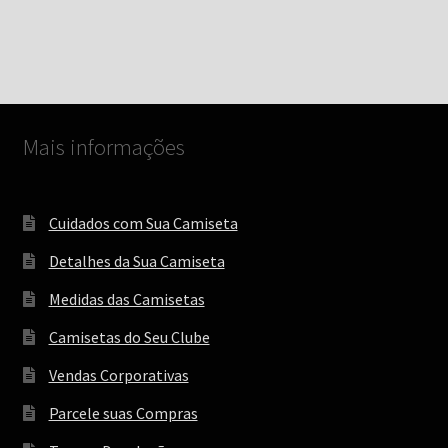
tem
através
várias
R$ 99,00
variantes.
As
opções
podem
Mais informações
ser
escolhidas
na
Cuidados com Sua Camiseta
página
do
Detalhes da Sua Camiseta
produto
Medidas das Camisetas
Camisetas do Seu Clube
Vendas Corporativas
Parcele suas Compras