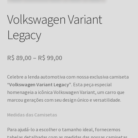
Volkswagen Variant
Legacy
Faixa
R$
89,00
–
R$
99,00
de
Celebre a lenda automotiva com nossa exclusiva camiseta
preço:
“Volkswagen Variant Legacy”
. Esta peça especial
R$ 89,00
homenageia a icônica Volkswagen Variant, um carro que
marcou gerações com seu design único e versatilidade.
através
R$ 99,00
Medidas das Camisetas
Para ajudá-lo a escolher o tamanho ideal, fornecemos
tabelas detalhadas com as medidas das nossas camisetas