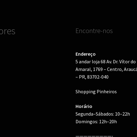
na
na
página
pági
do
do
produto
prod
ores
Encontre-nos
Endereço
5 andar loja 68 Av. Dr. Vítor do
Amaral, 1769 – Centro, Arauc
– PR, 83702-040
Shopping Pinheiros
Horário
Segunda–Sábados: 10–22h
Domingos: 12h–20h
—————————-