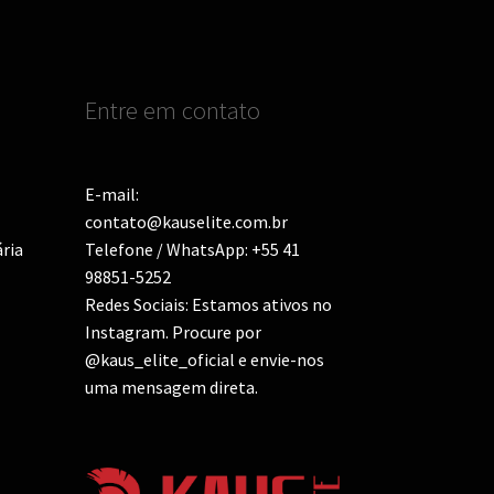
na
na
página
do
uto
produto
Entre em contato
E-mail:
contato@kauselite.com.br
ária
Telefone / WhatsApp: +55 41
98851-5252
Redes Sociais: Estamos ativos no
Instagram. Procure por
@kaus_elite_oficial e envie-nos
uma mensagem direta.