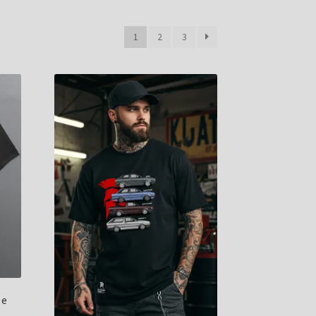
1
2
3
 e