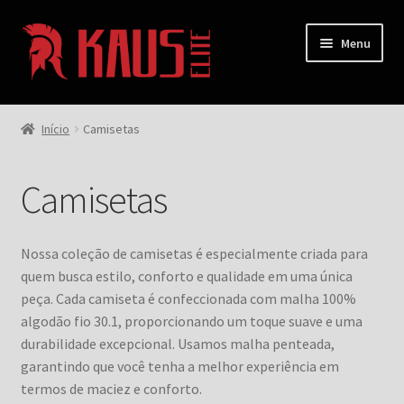
Pular
Pular
Menu
para
para
navegação
o
conteúdo
Home
Início
Camisetas
Expandi
Empresa
menu
Camisetas
descen
Em Foco
Minha conta
Nossa coleção de camisetas é especialmente criada para
quem busca estilo, conforto e qualidade em uma única
Contato
peça. Cada camiseta é confeccionada com malha 100%
algodão fio 30.1, proporcionando um toque suave e uma
durabilidade excepcional. Usamos malha penteada,
garantindo que você tenha a melhor experiência em
termos de maciez e conforto.