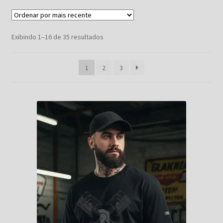
Classificado
Exibindo 1–16 de 35 resultados
por
mais
1
2
3
recente