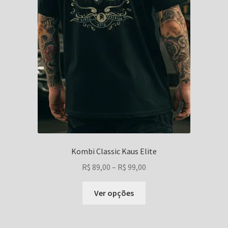
Kombi Classic Kaus Elite
Faixa
R$
89,00
–
R$
99,00
de
Este
preço:
Ver opções
produto
R$ 89,00
tem
através
várias