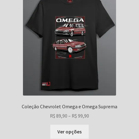
podem
ser
escolhidas
na
página
do
produto
Coleção Chevrolet Omega e Omega Suprema
Faixa
R$
89,90
–
R$
99,90
de
Este
preço:
Ver opções
produto
R$ 89,90