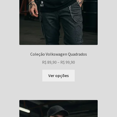
Coleção Volkswagen Quadrados
Faixa
R$
89,90
–
R$
99,90
de
Este
preço:
Ver opções
produto
R$ 89,90
tem
através
várias
R$ 99,90
variantes.
As
opções