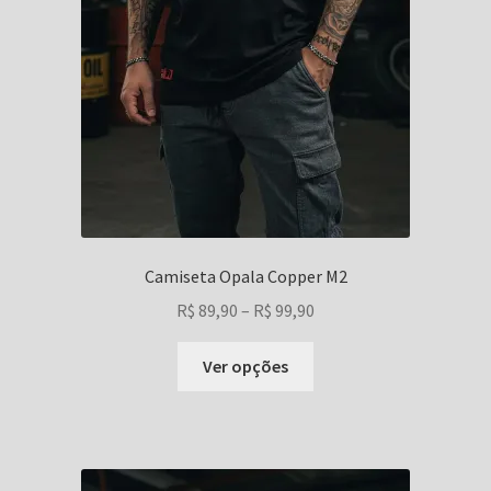
Camiseta Opala Copper M2
Faixa
R$
89,90
–
R$
99,90
de
Este
preço:
Ver opções
produto
R$ 89,90
tem
através
várias
R$ 99,90
variantes.
As