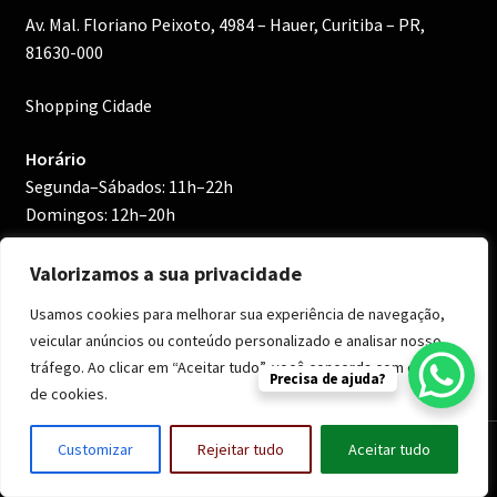
Av. Mal. Floriano Peixoto, 4984 – Hauer, Curitiba – PR,
81630-000
Shopping Cidade
Horário
Segunda–Sábados: 11h–22h
Domingos: 12h–20h
Valorizamos a sua privacidade
Usamos cookies para melhorar sua experiência de navegação,
veicular anúncios ou conteúdo personalizado e analisar nosso
tráfego. Ao clicar em “Aceitar tudo”, você concorda com o uso
Precisa de ajuda?
de cookies.
0
Customizar
Rejeitar tudo
Aceitar tudo
Pesquisar
Pesquisar