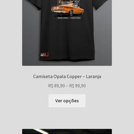
página
do
produto
Camiseta Opala Copper – Laranja
Faixa
R$
89,90
–
R$
99,90
de
Este
preço:
Ver opções
produto
R$ 89,90
tem
através
várias
R$ 99,90
variantes.