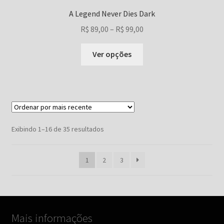
A Legend Never Dies Dark
Faixa
R$
89,00
–
R$
99,00
de
Este
preço:
Ver opções
produto
R$ 89,00
tem
através
várias
R$ 99,00
variantes.
As
opções
Classificado
Exibindo 1–16 de 35 resultados
podem
por
ser
mais
1
2
3
escolhidas
recente
na
página
do
produto
Mais informações