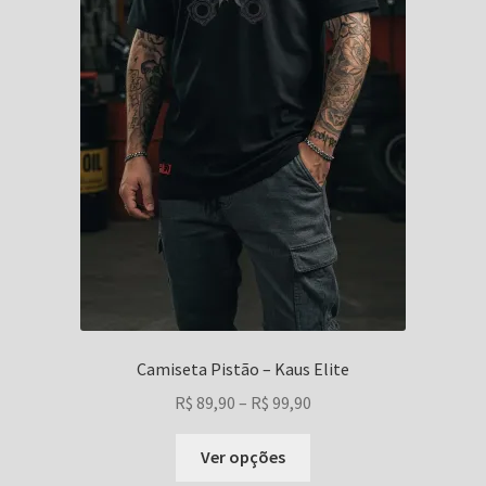
Camiseta Pistão – Kaus Elite
Faixa
R$
89,90
–
R$
99,90
de
Este
preço:
Ver opções
produto
R$ 89,90