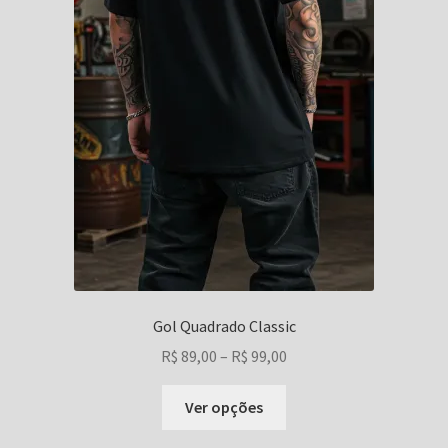
Gol Quadrado Classic
Faixa
R$
89,00
–
R$
99,00
de
Este
preço:
Ver opções
produto
R$ 89,00
tem