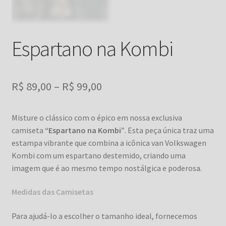
Espartano na Kombi
Faixa
R$
89,00
–
R$
99,00
de
Misture o clássico com o épico em nossa exclusiva
preço:
camiseta
“Espartano na Kombi”
. Esta peça única traz uma
R$ 89,00
estampa vibrante que combina a icônica van Volkswagen
Kombi com um espartano destemido, criando uma
através
imagem que é ao mesmo tempo nostálgica e poderosa.
R$ 99,00
Medidas das Camisetas
Para ajudá-lo a escolher o tamanho ideal, fornecemos