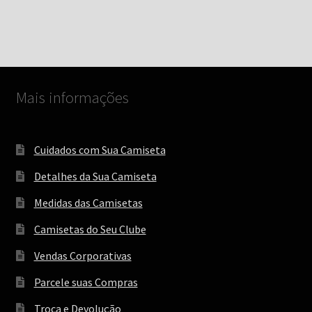
através
várias
R$ 99,00
variantes.
As
opções
podem
Mais informações
ser
escolhidas
na
Cuidados com Sua Camiseta
página
do
Detalhes da Sua Camiseta
produto
Medidas das Camisetas
Camisetas do Seu Clube
Vendas Corporativas
Parcele suas Compras
Troca e Devolução