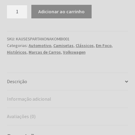
Espartano
Adicionar ao carrinho
na
Kombi
quantidade
SKU:
KAUSESPARTANONAKOMBI001
Categorias:
Automotivo
,
Camisetas
,
Clássicos
,
Em Foco
,
Históricos
,
Marcas de Carros
,
Volkswagen
Descrição
Informação adicional
Avaliações (0)