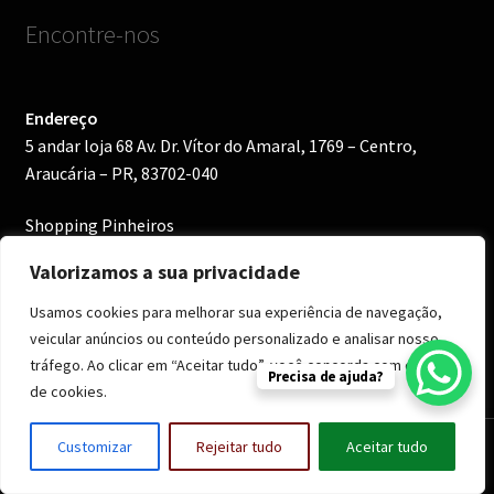
Encontre-nos
Endereço
5 andar loja 68 Av. Dr. Vítor do Amaral, 1769 – Centro,
Araucária – PR, 83702-040
Shopping Pinheiros
Valorizamos a sua privacidade
Horário
Segunda–Sábados: 10–22h
Usamos cookies para melhorar sua experiência de navegação,
Domingos: 12h–20h
veicular anúncios ou conteúdo personalizado e analisar nosso
tráfego. Ao clicar em “Aceitar tudo”, você concorda com o uso
Precisa de ajuda?
—————————-
de cookies.
Av. Mal. Floriano Peixoto, 4984 – Hauer, Curitiba – PR,
0
Customizar
Rejeitar tudo
Aceitar tudo
81630-000
Pesquisar
Pesquisar