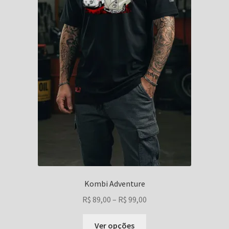
Kombi Adventure
Faixa
R$
89,00
–
R$
99,00
de
Este
preço:
Ver opções