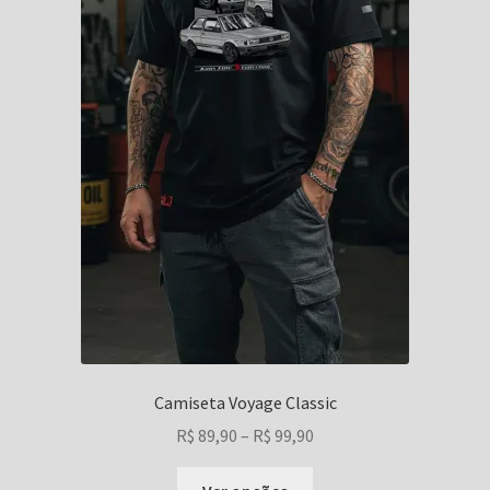
produto
Camiseta Voyage Classic
Faixa
R$
89,90
–
R$
99,90
de
Este
preço: