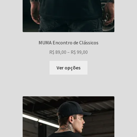
MUMA Encontro de Clássicos
Faixa
R$
89,00
–
R$
99,00
de
Este
preço:
Ver opções
produto
R$ 89,00
tem
através
várias
R$ 99,00
variantes.
As
opções
podem
ser
escolhidas