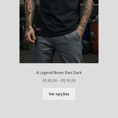
A Legend Never Dies Dark
Faixa
R$
89,00
–
R$
99,00
de
Este
preço:
Ver opções
produto
R$ 89,00
tem
através
várias
R$ 99,00
variantes.