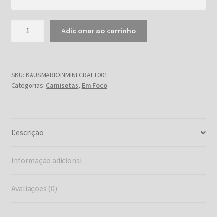
Mario
Adicionar ao carrinho
in
Minecraft
World
quantidade
SKU:
KAUSMARIOINMINECRAFT001
Categorias:
Camisetas
,
Em Foco
Descrição
Informação adicional
Avaliações (0)