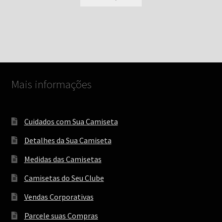
produto
R$ 89,00
tem
através
várias
R$ 99,00
variantes.
As
opções
podem
Mais informações
ser
escolhidas
na
Cuidados com Sua Camiseta
página
do
Detalhes da Sua Camiseta
produto
Medidas das Camisetas
Camisetas do Seu Clube
Vendas Corporativas
Parcele suas Compras