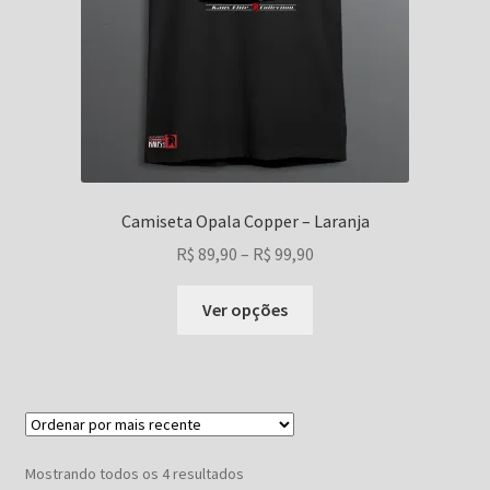
produto
Camiseta Opala Copper – Laranja
Faixa
R$
89,90
–
R$
99,90
de
Este
preço:
Ver opções
produto
R$ 89,90
tem
através
várias
R$ 99,90
variantes.
As
opções
Classificado
Mostrando todos os 4 resultados
podem