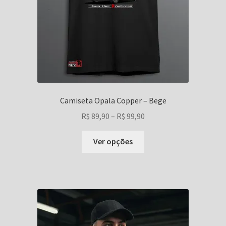
produto
Camiseta Opala Copper – Bege
Faixa
R$
89,90
–
R$
99,90
de
Este
preço:
Ver opções
produto
R$ 89,90
tem
através
várias
R$ 99,90
variantes.
As
opções
podem