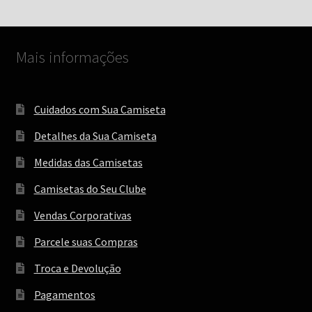
por
ser
mais
escolhidas
recente
na
Mais informações
página
do
produto
Cuidados com Sua Camiseta
Detalhes da Sua Camiseta
Medidas das Camisetas
Camisetas do Seu Clube
Vendas Corporativas
Parcele suas Compras
Troca e Devolução
Pagamentos